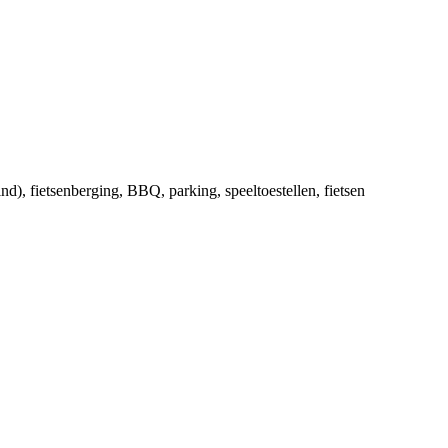
ind)
, fietsenberging
, BBQ
, parking
, speeltoestellen
, fietsen