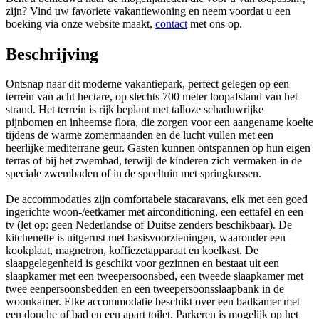
zijn? Vind uw favoriete vakantiewoning en neem voordat u een
boeking via onze website maakt,
contact
met ons op.
Beschrijving
Ontsnap naar dit moderne vakantiepark, perfect gelegen op een
terrein van acht hectare, op slechts 700 meter loopafstand van het
strand. Het terrein is rijk beplant met talloze schaduwrijke
pijnbomen en inheemse flora, die zorgen voor een aangename koelte
tijdens de warme zomermaanden en de lucht vullen met een
heerlijke mediterrane geur. Gasten kunnen ontspannen op hun eigen
terras of bij het zwembad, terwijl de kinderen zich vermaken in de
speciale zwembaden of in de speeltuin met springkussen.
De accommodaties zijn comfortabele stacaravans, elk met een goed
ingerichte woon-/eetkamer met airconditioning, een eettafel en een
tv (let op: geen Nederlandse of Duitse zenders beschikbaar). De
kitchenette is uitgerust met basisvoorzieningen, waaronder een
kookplaat, magnetron, koffiezetapparaat en koelkast. De
slaapgelegenheid is geschikt voor gezinnen en bestaat uit een
slaapkamer met een tweepersoonsbed, een tweede slaapkamer met
twee eenpersoonsbedden en een tweepersoonsslaapbank in de
woonkamer. Elke accommodatie beschikt over een badkamer met
een douche of bad en een apart toilet. Parkeren is mogelijk op het