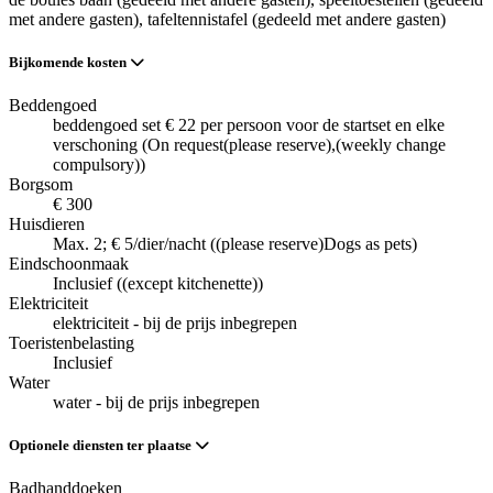
met andere gasten)
, tafeltennistafel (gedeeld met andere gasten)
Bijkomende kosten
Beddengoed
beddengoed set € 22 per persoon voor de startset en elke
verschoning (On request(please reserve),(weekly change
compulsory))
Borgsom
€ 300
Huisdieren
Max. 2; € 5/dier/nacht ((please reserve)Dogs as pets)
Eindschoonmaak
Inclusief ((except kitchenette))
Elektriciteit
elektriciteit - bij de prijs inbegrepen
Toeristenbelasting
Inclusief
Water
water - bij de prijs inbegrepen
Optionele diensten ter plaatse
Badhanddoeken