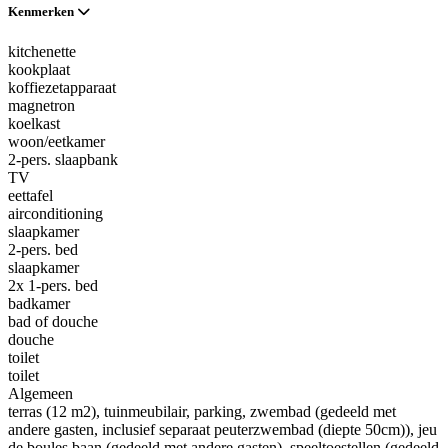
Kenmerken
kitchenette
kookplaat
koffiezetapparaat
magnetron
koelkast
woon/eetkamer
2-pers. slaapbank
TV
eettafel
airconditioning
slaapkamer
2-pers. bed
slaapkamer
2x 1-pers. bed
badkamer
bad of douche
douche
toilet
toilet
Algemeen
terras (12 m2)
, tuinmeubilair
, parking
, zwembad (gedeeld met
andere gasten, inclusief separaat peuterzwembad (diepte 50cm))
, jeu
de boules baan (gedeeld met andere gasten)
, speeltoestellen (gedeeld