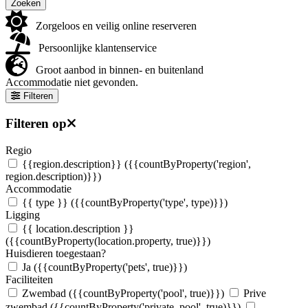
Zoeken
Zorgeloos en veilig online reserveren
Persoonlijke klantenservice
Groot aanbod in binnen- en buitenland
Accommodatie niet gevonden.
Filteren
Filteren op
Regio
{{region.description}}
({{countByProperty('region',
region.description)}})
Accommodatie
{{ type }}
({{countByProperty('type', type)}})
Ligging
{{ location.description }}
({{countByProperty(location.property, true)}})
Huisdieren toegestaan?
Ja
({{countByProperty('pets', true)}})
Faciliteiten
Zwembad
({{countByProperty('pool', true)}})
Prive
zwembad
({{countByProperty('private_pool', true)}})