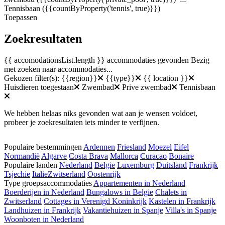
Tennisbaan
({{countByProperty('tennis', true)}})
Toepassen
Zoekresultaten
{{ accomodationsList.length }} accommodaties gevonden
Bezig
met zoeken naar accommodaties...
Gekozen filter(s):
{{region}}
{{type}}
{{ location }}
Huisdieren toegestaan
Zwembad
Prive zwembad
Tennisbaan
We hebben helaas niks gevonden wat aan je wensen voldoet,
probeer je zoekresultaten iets minder te verfijnen.
Populaire bestemmingen
Ardennen
Friesland
Moezel
Eifel
Normandië
Algarve
Costa Brava
Mallorca
Curacao
Bonaire
Populaire landen
Nederland
Belgie
Luxemburg
Duitsland
Frankrijk
Tsjechie
Italie
Zwitserland
Oostenrijk
Type groepsaccommodaties
Appartementen in Nederland
Boerderijen in Nederland
Bungalows in Belgie
Chalets in
Zwitserland
Cottages in Verenigd Koninkrijk
Kastelen in Frankrijk
Landhuizen in Frankrijk
Vakantiehuizen in Spanje
Villa's in Spanje
Woonboten in Nederland