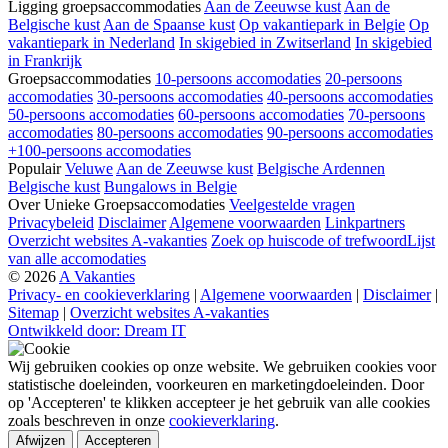
Ligging groepsaccommodaties
Aan de Zeeuwse kust
Aan de
Belgische kust
Aan de Spaanse kust
Op vakantiepark in Belgie
Op
vakantiepark in Nederland
In skigebied in Zwitserland
In skigebied
in Frankrijk
Groepsaccommodaties
10-persoons accomodaties
20-persoons
accomodaties
30-persoons accomodaties
40-persoons accomodaties
50-persoons accomodaties
60-persoons accomodaties
70-persoons
accomodaties
80-persoons accomodaties
90-persoons accomodaties
+100-persoons accomodaties
Populair
Veluwe
Aan de Zeeuwse kust
Belgische Ardennen
Belgische kust
Bungalows in Belgie
Over Unieke Groepsaccomodaties
Veelgestelde vragen
Privacybeleid
Disclaimer
Algemene voorwaarden
Linkpartners
Overzicht websites A-vakanties
Zoek op huiscode of trefwoord
Lijst
van alle accomodaties
© 2026
A Vakanties
Privacy- en cookieverklaring
|
Algemene voorwaarden
|
Disclaimer
|
Sitemap
|
Overzicht websites A-vakanties
Ontwikkeld door: Dream IT
Wij gebruiken cookies op onze website. We gebruiken cookies voor
statistische doeleinden, voorkeuren en marketingdoeleinden. Door
op 'Accepteren' te klikken accepteer je het gebruik van alle cookies
zoals beschreven in onze
cookieverklaring
.
Afwijzen
Accepteren