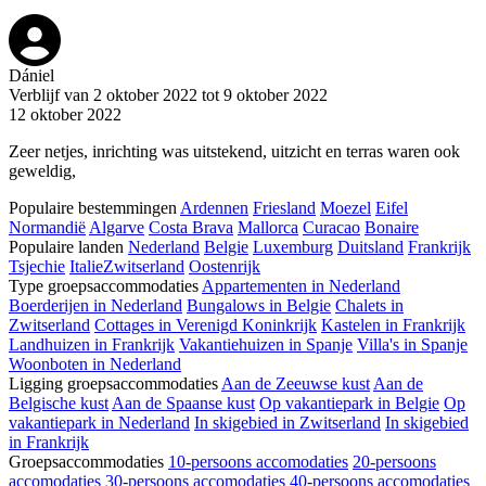
Dániel
Verblijf van 2 oktober 2022 tot 9 oktober 2022
12 oktober 2022
Zeer netjes, inrichting was uitstekend, uitzicht en terras waren ook
geweldig,
Populaire bestemmingen
Ardennen
Friesland
Moezel
Eifel
Normandië
Algarve
Costa Brava
Mallorca
Curacao
Bonaire
Populaire landen
Nederland
Belgie
Luxemburg
Duitsland
Frankrijk
Tsjechie
Italie
Zwitserland
Oostenrijk
Type groepsaccommodaties
Appartementen in Nederland
Boerderijen in Nederland
Bungalows in Belgie
Chalets in
Zwitserland
Cottages in Verenigd Koninkrijk
Kastelen in Frankrijk
Landhuizen in Frankrijk
Vakantiehuizen in Spanje
Villa's in Spanje
Woonboten in Nederland
Ligging groepsaccommodaties
Aan de Zeeuwse kust
Aan de
Belgische kust
Aan de Spaanse kust
Op vakantiepark in Belgie
Op
vakantiepark in Nederland
In skigebied in Zwitserland
In skigebied
in Frankrijk
Groepsaccommodaties
10-persoons accomodaties
20-persoons
accomodaties
30-persoons accomodaties
40-persoons accomodaties