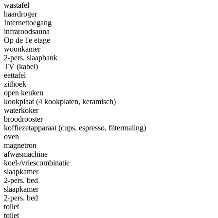
wastafel
haardroger
Internettoegang
infraroodsauna
Op de 1e etage
woonkamer
2-pers. slaapbank
TV (kabel)
eettafel
zithoek
open keuken
kookplaat (4 kookplaten, keramisch)
waterkoker
broodrooster
koffiezetapparaat (cups, espresso, filtermaling)
oven
magnetron
afwasmachine
koel-/vriescombinatie
slaapkamer
2-pers. bed
slaapkamer
2-pers. bed
toilet
toilet