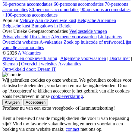
50-persoons accomodaties
60-persoons accomodaties
70-persoons
accomodaties
80-persoons accomodaties
90-persoons accomodaties
+100-persoons accomodaties
Populair
Veluwe
Aan de Zeeuwse kust
Belgische Ardennen
Belgische kust
Bungalows in Belgie
Over Unieke Groepsaccomodaties
Veelgestelde vragen
Privacybeleid
Disclaimer
Algemene voorwaarden
Linkpartners
Overzicht websites A-vakanties
Zoek op huiscode of trefwoord
Lijst
van alle accomodaties
© 2026
A Vakanties
Privacy- en cookieverklaring
|
Algemene voorwaarden
|
Disclaimer
|
Sitemap
|
Overzicht websites A-vakanties
Ontwikkeld door: Dream IT
Wij gebruiken cookies op onze website. We gebruiken cookies voor
statistische doeleinden, voorkeuren en marketingdoeleinden. Door
op 'Accepteren' te klikken accepteer je het gebruik van alle cookies
zoals beschreven in onze
cookieverklaring
.
Afwijzen
Accepteren
Profiteer nu van een extra vroegboek- of lastminutekorting!
Bent u benieuwd naar de mogelijkheden die voor u van toepassing
zijn? Vind uw favoriete vakantiewoning en neem voordat u een
boeking via onze website maakt,
contact
met ons op.