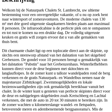
Welkom bij de Natuurpark Chalets St. Lambrecht, uw ultieme
bestemming voor een onvergetelijke vakantie, of u nu op zoek bent
naar wintersport of zomeravonturen. De moderne chalets van 130
m² met drie goed uitgeruste slaapkamers bieden plaats aan maximaal
8 personen. De infraroodcabine is de perfecte plek om te ontspannen
en tot rust te komen na een drukke dag. De volledig uitgeruste
keuken en gratis wifi zorgen ervoor dat u van alle gemakken van
thuis bent.
Dit charmante chalet ligt op een toplocatie direct aan de skipiste, op
slechts een steenworp afstand van het dalstation van het skigebied
Grebenzen. De gondel voor 10 personen brengt u gemakkelijk van
het dalstation "Pabstin" naar het Grebenzenhaus. Winterliefhebbers
kunnen direct voor de deur beginnen met skitochten en
langlaufloipes. In de zomer kunt u talloze wandelpaden rond de berg
verkennen en de gratis Natuurpark- en Wandelbus nemen naar de
majestueuze Zirbitzkogel. Zwemmogelijkheden en lokale
bezienswaardigheden zijn ook gemakkelijk bereikbaar vanuit het
chalet. In de winter kunt u genieten van perfecte skipistes direct voor
de deur en nabijgelegen skigebieden zoals Kreischberg en Lachtal
verkennen, die met de auto in 20 tot 30 minuten te bereiken zijn. In
de zomer wachten u kilometerslange wandel- en fietspaden,
betoverende meren en adembenemende bergpanorama's. Mis de