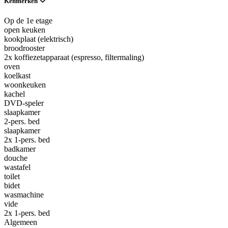
Kenmerken
Op de 1e etage
open keuken
kookplaat (elektrisch)
broodrooster
2x koffiezetapparaat (espresso, filtermaling)
oven
koelkast
woonkeuken
kachel
DVD-speler
slaapkamer
2-pers. bed
slaapkamer
2x 1-pers. bed
badkamer
douche
wastafel
toilet
bidet
wasmachine
vide
2x 1-pers. bed
Algemeen