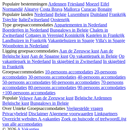
Populaire bestemmingen
Ardennen
Friesland
Moezel
Eifel
Normandië
Algarve
Costa Brava
Mallorca
Curacao
Bonaire
Populaire landen
Nederland
Belgie
Luxemburg
Duitsland
Frankrijk
Tsjechie
Italie
Zwitserland
Oostenrijk
Type groepsaccommodaties
Appartementen in Nederland
Boerderijen in Nederland
Bungalows in Belgie
Chalets in
Zwitserland
Cottages in Verenigd Koninkrijk
Kastelen in Frankrijk
Landhuizen in Frankrijk
Vakantiehuizen in Spanje
Villa's in Spanje
Woonboten in Nederland
Ligging groepsaccommodaties
Aan de Zeeuwse kust
Aan de
Belgische kust
Aan de Spaanse kust
Op vakantiepark in Belgie
Op
vakantiepark in Nederland
In skigebied in Zwitserland
In skigebied
in Frankrijk
Groepsaccommodaties
10-persoons accomodaties
20-persoons
accomodaties
30-persoons accomodaties
40-persoons accomodaties
50-persoons accomodaties
60-persoons accomodaties
70-persoons
accomodaties
80-persoons accomodaties
90-persoons accomodaties
+100-persoons accomodaties
Populair
Veluwe
Aan de Zeeuwse kust
Belgische Ardennen
Belgische kust
Bungalows in Belgie
Over Unieke Groepsaccomodaties
Veelgestelde vragen
Privacybeleid
Disclaimer
Algemene voorwaarden
Linkpartners
Overzicht websites A-vakanties
Zoek op huiscode of trefwoord
Lijst
van alle accomodaties
© 2026
A Vakanties