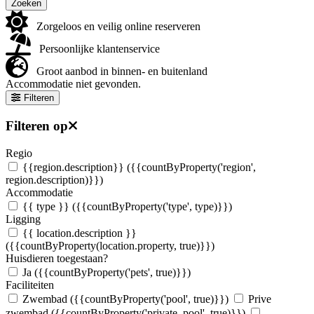
Zoeken
Zorgeloos en veilig online reserveren
Persoonlijke klantenservice
Groot aanbod in binnen- en buitenland
Accommodatie niet gevonden.
Filteren
Filteren op
Regio
{{region.description}}
({{countByProperty('region',
region.description)}})
Accommodatie
{{ type }}
({{countByProperty('type', type)}})
Ligging
{{ location.description }}
({{countByProperty(location.property, true)}})
Huisdieren toegestaan?
Ja
({{countByProperty('pets', true)}})
Faciliteiten
Zwembad
({{countByProperty('pool', true)}})
Prive
zwembad
({{countByProperty('private_pool', true)}})