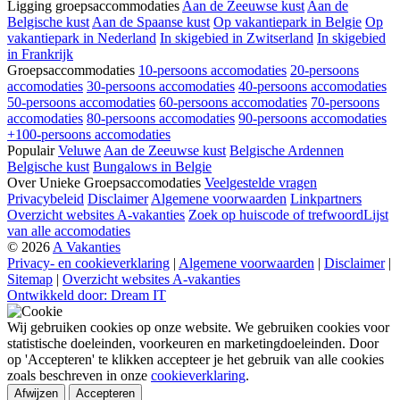
Ligging groepsaccommodaties
Aan de Zeeuwse kust
Aan de
Belgische kust
Aan de Spaanse kust
Op vakantiepark in Belgie
Op
vakantiepark in Nederland
In skigebied in Zwitserland
In skigebied
in Frankrijk
Groepsaccommodaties
10-persoons accomodaties
20-persoons
accomodaties
30-persoons accomodaties
40-persoons accomodaties
50-persoons accomodaties
60-persoons accomodaties
70-persoons
accomodaties
80-persoons accomodaties
90-persoons accomodaties
+100-persoons accomodaties
Populair
Veluwe
Aan de Zeeuwse kust
Belgische Ardennen
Belgische kust
Bungalows in Belgie
Over Unieke Groepsaccomodaties
Veelgestelde vragen
Privacybeleid
Disclaimer
Algemene voorwaarden
Linkpartners
Overzicht websites A-vakanties
Zoek op huiscode of trefwoord
Lijst
van alle accomodaties
© 2026
A Vakanties
Privacy- en cookieverklaring
|
Algemene voorwaarden
|
Disclaimer
|
Sitemap
|
Overzicht websites A-vakanties
Ontwikkeld door: Dream IT
Wij gebruiken cookies op onze website. We gebruiken cookies voor
statistische doeleinden, voorkeuren en marketingdoeleinden. Door
op 'Accepteren' te klikken accepteer je het gebruik van alle cookies
zoals beschreven in onze
cookieverklaring
.
Afwijzen
Accepteren