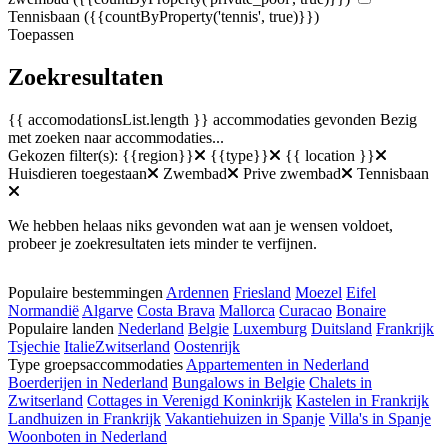
Tennisbaan
({{countByProperty('tennis', true)}})
Toepassen
Zoekresultaten
{{ accomodationsList.length }} accommodaties gevonden
Bezig
met zoeken naar accommodaties...
Gekozen filter(s):
{{region}}
{{type}}
{{ location }}
Huisdieren toegestaan
Zwembad
Prive zwembad
Tennisbaan
We hebben helaas niks gevonden wat aan je wensen voldoet,
probeer je zoekresultaten iets minder te verfijnen.
Populaire bestemmingen
Ardennen
Friesland
Moezel
Eifel
Normandië
Algarve
Costa Brava
Mallorca
Curacao
Bonaire
Populaire landen
Nederland
Belgie
Luxemburg
Duitsland
Frankrijk
Tsjechie
Italie
Zwitserland
Oostenrijk
Type groepsaccommodaties
Appartementen in Nederland
Boerderijen in Nederland
Bungalows in Belgie
Chalets in
Zwitserland
Cottages in Verenigd Koninkrijk
Kastelen in Frankrijk
Landhuizen in Frankrijk
Vakantiehuizen in Spanje
Villa's in Spanje
Woonboten in Nederland